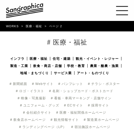
WORKS
医療・福祉
ページ 2
# 医療・福祉
インフラ
医療・福祉
住宅・建築
観光・イベント・レジャー
製造・工業
飲食・商店・店舗
学校・教育
農業・酪農・漁業
地域・まちづくり
サービス業
アート・ものづくり
# 新聞紙面
# Webサイト
# パンフレット
# チラシ・ポスター
# ロゴ・イラスト
# 名刺・ショップカード・ポストカード
# 映像・写真撮影
# 看板・車両マーキング・店舗サイン
# ユニフォーム・グッズ
# ECサイト
# 採用サイト
# 会社紹介サイト
# 医療・福祉関係ホームページ
# 飲食店ホームページ
# 観光情報サイト
# 製造業ホームページ
# ランディングページ（LP）
# 宿泊施設ホームページ