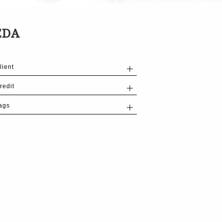
EDA
lient
redit
ags