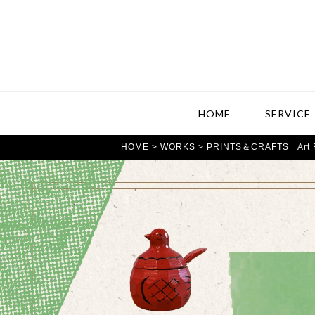
HOME
SERVICE
HOME
>
WORKS
> PRINTS＆CRAFTS Art F