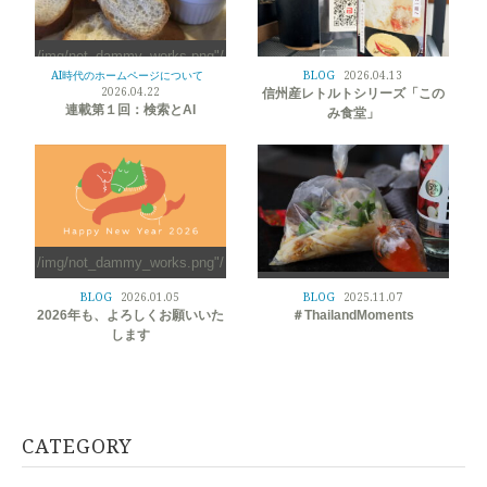
/img/not_dammy_works.png"/
>
AI時代のホームページについて
BLOG
2026.04.13
/img/not_dammy_works.png"/
2026.04.22
信州産レトルトシリーズ「この
>
連載第１回：検索とAI
み食堂」
/img/not_dammy_works.png"/
>
/img/not_dammy_works.png"/
BLOG
2026.01.05
BLOG
2025.11.07
>
2026年も、よろしくお願いいた
＃ThailandMoments
します
CATEGORY