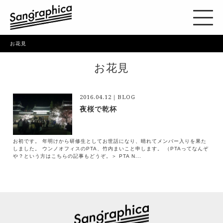
お花見
お花見
2016.04.12｜BLOG
夜桜で乾杯
お初です。 年明けから研修生としてお世話になり、晴れてメンバー入りを果た
しました。 ウンノオフィスのPTA、竹内まいこと申します。 （PTAってなんぞ
や？という方はこちらの記事もどうぞ。＞ PTA N...