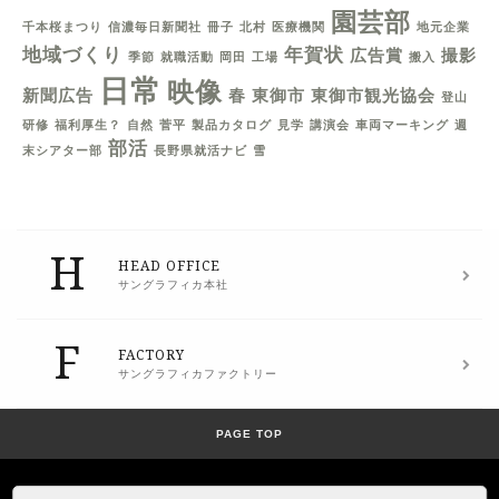
園芸部
千本桜まつり
信濃毎日新聞社
冊子
北村
医療機関
地元企業
地域づくり
年賀状
広告賞
撮影
季節
就職活動
岡田
工場
搬入
日常
映像
新聞広告
春
東御市
東御市観光協会
登山
研修
福利厚生？
自然
菅平
製品カタログ
見学
講演会
車両マーキング
週
部活
末シアター部
長野県就活ナビ
雪
H
HEAD OFFICE
サングラフィカ本社
F
FACTORY
サングラフィカファクトリー
PAGE TOP