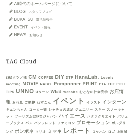
AI時代のホームページについて
BLOG
スタッフブログ
BUKATSU
部活動報告
EVENT
イベント情報
NEWS
お知らせ
TAG Cloud
CM
DIY
HanaLab.
(株)タツノ様
COFFEE
DTP
Loppis
MOVIE
Pomponner
PRINT
meeting
NABO.
PTA
THE PITH
UNNO
WEB
お店情
TIPS
Uターン
website
おとなの社会見学
イベント
報
インターン
お花見
ご挨拶
ねずこん
イラスト
キュンちゃん
コーヒー部
シャチョの遠足
ジュエリー
スキー
スノーキャ
ハイエース
ット
ツーリズムEXPOジャパン
ハタラクリエイト
バリュ
プロモーション
ーブックス
パン
パンフレット
ファミコン
ボルダリ
レポート
ポンポネ
ミマキ
ング
マリオ
ロケハン
ロゴ
上田城