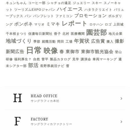
キュンちゃん
コーヒー部
シャチョの遠足
ジュエリー
スキー
スノーキャ
ハイエース
ット
ツーリズムEXPOジャパン
ハタラクリエイト
バリュ
プロモーション
ーブックス
パン
パンフレット
ファミコン
ボルダリ
レポート
ポンポネ
ミマキ
ング
マリオ
ロケハン
ロゴ
上田城
園芸部
千本桜まつり
信濃毎日新聞社
冊子
北村
医療機関
地元企業
地域づくり
年賀状
広告賞
撮影
季節
就職活動
岡田
工場
搬入
日常
映像
新聞広告
春
東御市
東御市観光協会
登山
研修
福利厚生？
自然
菅平
製品カタログ
見学
講演会
車両マーキング
週
部活
末シアター部
長野県就活ナビ
雪
H
HEAD OFFICE
サングラフィカ本社
F
FACTORY
サングラフィカファクトリー