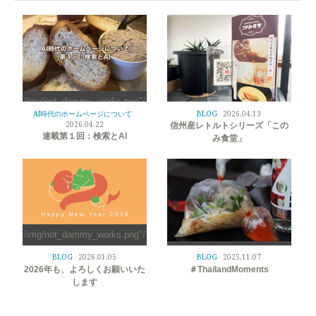
/img/not_dammy_works.png"/
>
AI時代のホームページについて
BLOG
2026.04.13
/img/not_dammy_works.png"/
2026.04.22
信州産レトルトシリーズ「この
>
連載第１回：検索とAI
み食堂」
/img/not_dammy_works.png"/
>
/img/not_dammy_works.png"/
BLOG
2026.01.05
BLOG
2025.11.07
>
2026年も、よろしくお願いいた
＃ThailandMoments
します