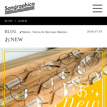
BLOG
おNEW
BLOG
2020.07.03
Maiko Takeuchi Natsumi Makino
おNEW