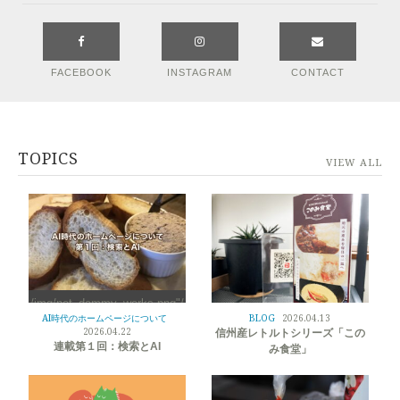
FACEBOOK
INSTAGRAM
CONTACT
TOPICS
VIEW ALL
/img/not_dammy_works.png"/
>
AI時代のホームページについて
BLOG
2026.04.13
/img/not_dammy_works.png"/
2026.04.22
信州産レトルトシリーズ「この
>
連載第１回：検索とAI
み食堂」