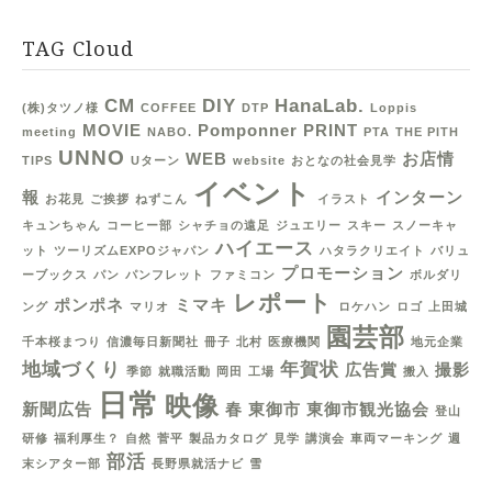
TAG Cloud
CM
DIY
HanaLab.
(株)タツノ様
COFFEE
DTP
Loppis
MOVIE
Pomponner
PRINT
meeting
NABO.
PTA
THE PITH
UNNO
WEB
お店情
TIPS
Uターン
website
おとなの社会見学
イベント
報
インターン
お花見
ご挨拶
ねずこん
イラスト
キュンちゃん
コーヒー部
シャチョの遠足
ジュエリー
スキー
スノーキャ
ハイエース
ット
ツーリズムEXPOジャパン
ハタラクリエイト
バリュ
プロモーション
ーブックス
パン
パンフレット
ファミコン
ボルダリ
レポート
ポンポネ
ミマキ
ング
マリオ
ロケハン
ロゴ
上田城
園芸部
千本桜まつり
信濃毎日新聞社
冊子
北村
医療機関
地元企業
地域づくり
年賀状
広告賞
撮影
季節
就職活動
岡田
工場
搬入
日常
映像
新聞広告
春
東御市
東御市観光協会
登山
研修
福利厚生？
自然
菅平
製品カタログ
見学
講演会
車両マーキング
週
部活
末シアター部
長野県就活ナビ
雪