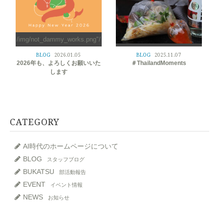
/img/not_dammy_works.png"/
>
/img/not_dammy_works.png"/
BLOG
2026.01.05
BLOG
2025.11.07
>
2026年も、よろしくお願いいた
＃ThailandMoments
します
CATEGORY
AI時代のホームページについて
BLOG
スタッフブログ
BUKATSU
部活動報告
EVENT
イベント情報
NEWS
お知らせ