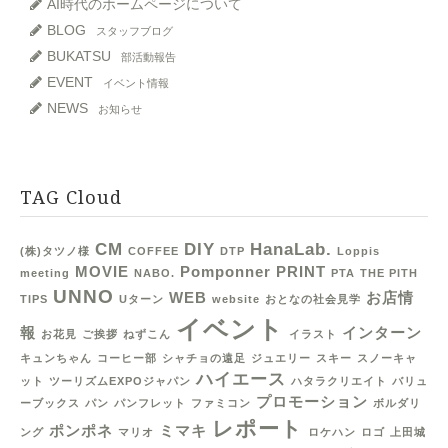
AI時代のホームページについて
BLOG
スタッフブログ
BUKATSU
部活動報告
EVENT
イベント情報
NEWS
お知らせ
TAG Cloud
CM
DIY
HanaLab.
(株)タツノ様
COFFEE
DTP
Loppis
MOVIE
Pomponner
PRINT
meeting
NABO.
PTA
THE PITH
UNNO
WEB
お店情
TIPS
Uターン
website
おとなの社会見学
イベント
報
インターン
お花見
ご挨拶
ねずこん
イラスト
キュンちゃん
コーヒー部
シャチョの遠足
ジュエリー
スキー
スノーキャ
ハイエース
ット
ツーリズムEXPOジャパン
ハタラクリエイト
バリュ
プロモーション
ーブックス
パン
パンフレット
ファミコン
ボルダリ
レポート
ポンポネ
ミマキ
ング
マリオ
ロケハン
ロゴ
上田城