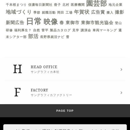
園芸部
千本桜まつり
信濃毎日新聞社
冊子
北村
医療機関
地元企業
地域づくり
年賀状
広告賞
撮影
季節
就職活動
岡田
工場
搬入
日常
映像
新聞広告
春
東御市
東御市観光協会
登山
研修
福利厚生？
自然
菅平
製品カタログ
見学
講演会
車両マーキング
週
部活
末シアター部
長野県就活ナビ
雪
H
HEAD OFFICE
サングラフィカ本社
F
FACTORY
サングラフィカファクトリー
PAGE TOP