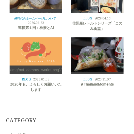
/img/not_dammy_works.png"/
>
AI時代のホームページについて
BLOG
2026.04.13
/img/not_dammy_works.png"/
2026.04.22
信州産レトルトシリーズ「この
>
連載第１回：検索とAI
み食堂」
/img/not_dammy_works.png"/
>
/img/not_dammy_works.png"/
BLOG
2026.01.05
BLOG
2025.11.07
>
2026年も、よろしくお願いいた
＃ThailandMoments
します
CATEGORY