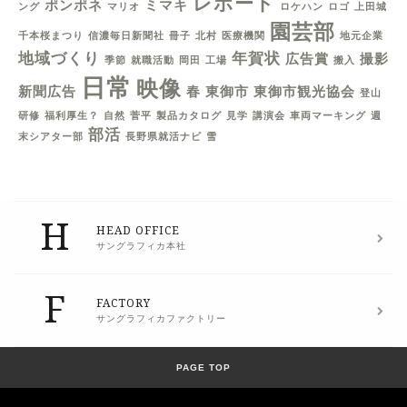
レポート
ポンポネ
ミマキ
ング
マリオ
ロケハン
ロゴ
上田城
園芸部
千本桜まつり
信濃毎日新聞社
冊子
北村
医療機関
地元企業
地域づくり
年賀状
広告賞
撮影
季節
就職活動
岡田
工場
搬入
日常
映像
新聞広告
春
東御市
東御市観光協会
登山
研修
福利厚生？
自然
菅平
製品カタログ
見学
講演会
車両マーキング
週
部活
末シアター部
長野県就活ナビ
雪
H
HEAD OFFICE
サングラフィカ本社
F
FACTORY
サングラフィカファクトリー
PAGE TOP