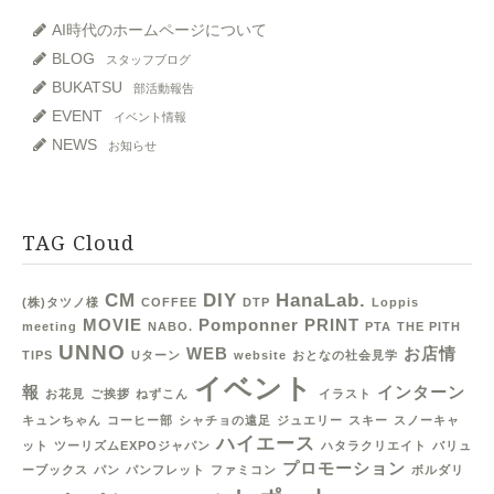
AI時代のホームページについて
BLOG
スタッフブログ
BUKATSU
部活動報告
EVENT
イベント情報
NEWS
お知らせ
TAG Cloud
CM
DIY
HanaLab.
(株)タツノ様
COFFEE
DTP
Loppis
MOVIE
Pomponner
PRINT
meeting
NABO.
PTA
THE PITH
UNNO
WEB
お店情
TIPS
Uターン
website
おとなの社会見学
イベント
報
インターン
お花見
ご挨拶
ねずこん
イラスト
キュンちゃん
コーヒー部
シャチョの遠足
ジュエリー
スキー
スノーキャ
ハイエース
ット
ツーリズムEXPOジャパン
ハタラクリエイト
バリュ
プロモーション
ーブックス
パン
パンフレット
ファミコン
ボルダリ