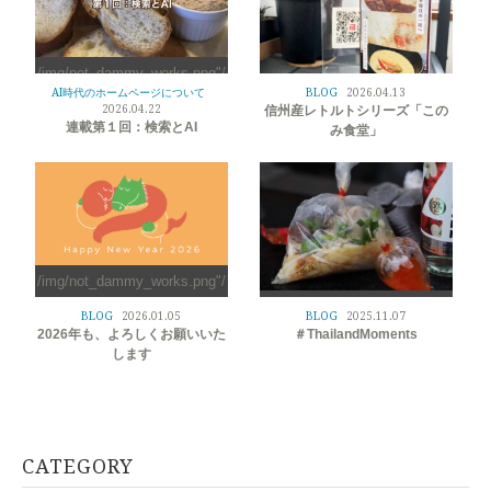
/img/not_dammy_works.png"/
>
AI時代のホームページについて
BLOG
2026.04.13
/img/not_dammy_works.png"/
2026.04.22
信州産レトルトシリーズ「この
>
連載第１回：検索とAI
み食堂」
/img/not_dammy_works.png"/
>
/img/not_dammy_works.png"/
BLOG
2026.01.05
BLOG
2025.11.07
>
2026年も、よろしくお願いいた
＃ThailandMoments
します
CATEGORY