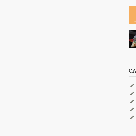
チ・
/im
_d
_wo
ng"
/im
_d
_wo
ng"
/im
_d
_wo
C
ng"