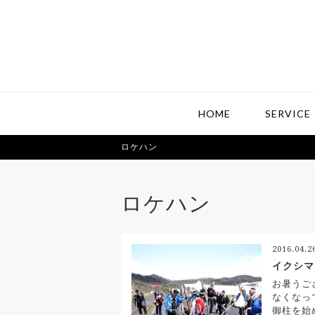
HOME
SERVICE
ロケハン
ロケハン
2016.04.
イクシマ
お暑うご
なくなっ
御柱を始