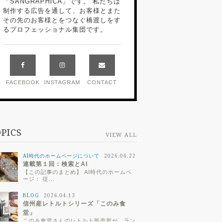
「SANGRAPHICA」です。 私たちは
制作する広告を通して、お客様とまた
その先のお客様とをつなぐ橋渡しをす
るプロフェッショナル集団です。
FACEBOOK
INSTAGRAM
CONTACT
PICS
VIEW ALL
AI時代のホームページについて
2026.04.22
連載第１回：検索とAI
【この記事のまとめ】 AI時代のホームペ
ージ： 従...
g/not
BLOG
2026.04.13
ammy
信州産レトルトシリーズ「このみ食
rks.p
堂」
/>
このみ食堂さんのレトルト販売所が、ラン