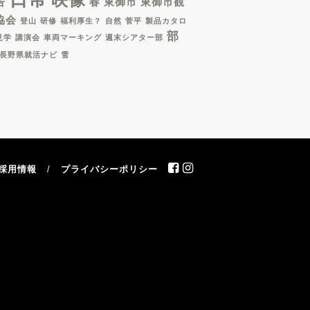
告
春
東御市
東御市観
協会
登山
研修
福利厚生？
自然
菅平
製品カタロ
部
見学
講演会
車両マーキング
週末シアター部
長野県就活ナビ
雪
採用情報
プライバシーポリシー