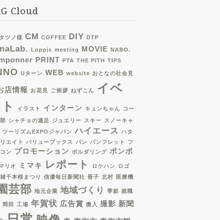
G Cloud
CM
DIY
)タツノ様
COFFEE
DTP
naLab.
MOVIE
Loppis
meeting
NABO.
mponner
PRINT
PTA
THE PITH
TIPS
NNO
WEB
Uターン
website
おとなの社会見
イベ
お店情報
お花見
ご挨拶
ねずこん
ント
インターン
イラスト
キュンちゃん
コー
部
シャチョの遠足
ジュエリー
スキー
スノーキャ
ハイエース
ツーリズムEXPOジャパン
ハタ
リエイト
バリューブックス
パン
パンフレット
フ
プロモーション
ポンポ
コン
ボルダリング
レポート
ミマキ
マリオ
ロケハン
ロゴ
城千本桜まつり
信濃毎日新聞社
冊子
北村
医療機
園芸部
地域づくり
地元企業
季節
就職
年賀状
広告賞
撮影
新聞
岡田
工場
搬入
日常
映像