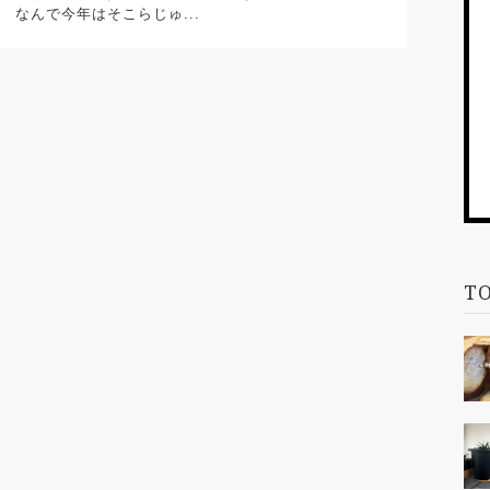
。 なんで今年はそこらじゅ...
TO
/im
_d
_wo
ng"