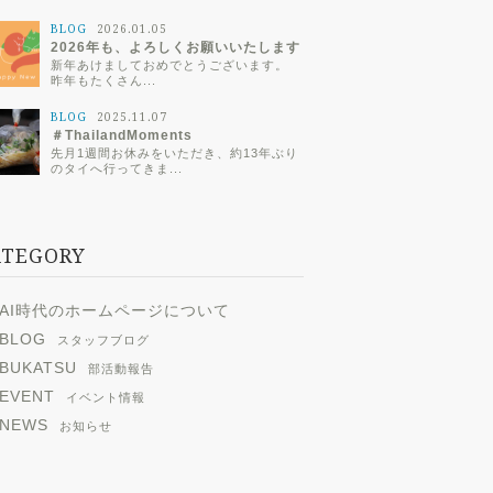
夜食難民スタッフ...
g/not
BLOG
2026.01.05
ammy
2026年も、よろしくお願いいたします
rks.p
新年あけましておめでとうございます。
/>
昨年もたくさん...
g/not
BLOG
2025.11.07
ammy
＃ThailandMoments
rks.p
先月1週間お休みをいただき、約13年ぶり
/>
のタイへ行ってきま...
g/not
ammy
rks.p
ATEGORY
/>
AI時代のホームページについて
BLOG
スタッフブログ
BUKATSU
部活動報告
EVENT
イベント情報
NEWS
お知らせ