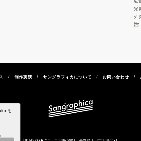
広
光
グ
活
ス
制作実績
サングラフィカについて
お問い合わせ
kieを
。
HEAD OFFICE
〒386-0001 長野県上田市上田64-1