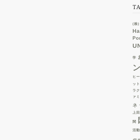
TA
(株
Ha
Po
U
学
ヒー
ット
ラク
ァミ
ネ
上田
関
活動