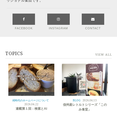
ッショナル集団です。
FACEBOOK
INSTAGRAM
CONTACT
TOPICS
VIEW ALL
/img/not_dammy_works.png"/
>
AI時代のホームページについて
BLOG
2026.04.13
/img/not_dammy_works.png"/
2026.04.22
信州産レトルトシリーズ「この
>
連載第１回：検索とAI
み食堂」