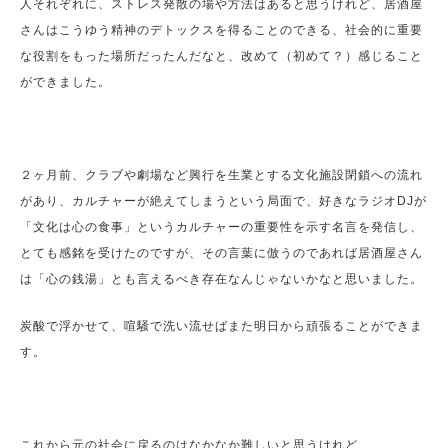
人それぞれに、ストレス発散の場や方法はあると思うけれど、居酒屋
さんはこうゆう精神のデトックスを得ることのできる、社会的に重要
な役割をもった場所だったんだなと、改めて（初めて？）感じること
ができました。
２ヶ月前、クラブや劇場など興行を生業とする文化施設閉鎖への流れ
があり、カルチャーが絶えてしまうという局面で、好きなラジオDJが
「文化は心の食事」というカルチャーの重要性を示す名言を発信し、
とても感銘を受けたのですが、その言葉に倣うのであれば居酒屋さん
は「心の銭湯」とも言えるべき存在なんじゃないかなと思いました。
炭酸で浮かせて、喧騒で洗い流せばまた明日から頑張ることができま
す。
これから元の社会に戻るのはなかなか難しいと思うけれど、