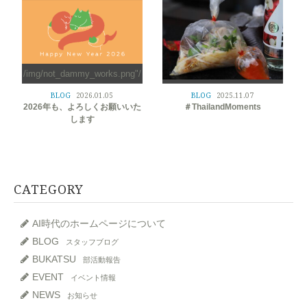
/img/not_dammy_works.png"/
>
/img/not_dammy_works.png"/
BLOG
2026.01.05
BLOG
2025.11.07
>
2026年も、よろしくお願いいた
＃ThailandMoments
します
CATEGORY
AI時代のホームページについて
BLOG
スタッフブログ
BUKATSU
部活動報告
EVENT
イベント情報
NEWS
お知らせ