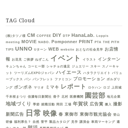
TAG Cloud
CM
DIY
HanaLab.
(株)タツノ様
COFFEE
DTP
Loppis
MOVIE
Pomponner
PRINT
meeting
NABO.
PTA
THE PITH
UNNO
WEB
お店情
TIPS
Uターン
website
おとなの社会見学
イベント
報
インターン
お花見
ご挨拶
ねずこん
イラスト
キュンちゃん
コーヒー部
シャチョの遠足
ジュエリー
スキー
スノーキャ
ハイエース
ット
ツーリズムEXPOジャパン
ハタラクリエイト
バリュ
プロモーション
ーブックス
パン
パンフレット
ファミコン
ボルダリ
レポート
ポンポネ
ミマキ
ング
マリオ
ロケハン
ロゴ
上田城
園芸部
千本桜まつり
信濃毎日新聞社
冊子
北村
医療機関
地元企業
地域づくり
年賀状
広告賞
撮影
季節
就職活動
岡田
工場
搬入
日常
映像
新聞広告
春
東御市
東御市観光協会
登山
研修
福利厚生？
自然
菅平
製品カタログ
見学
講演会
車両マーキング
週
部活